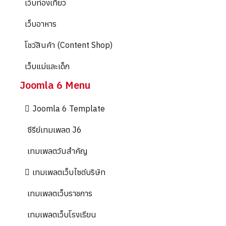
เว็บท่องเที่ยว
เว็บอาหาร
โชว์สินค้า (Content Shop)
เว็บแม่และเด็ก
Joomla 6 Menu
Joomla 6 Template
ซีรีย์เทมเพลต J6
เทมเพลตวันสำคัญ
เทมเพลตเว็บไซต์บริษัท
เทมเพลตเว็บราชการ
เทมเพลตเว็บโรงเรียน