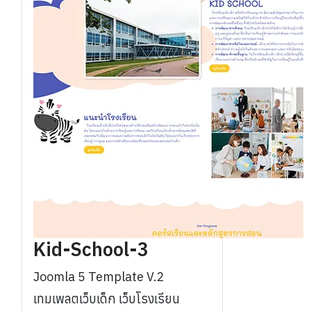
Kid-School-3
Joomla 5 Template V.2
เทมเพลตเว็บเด็ก เว็บโรงเรียน