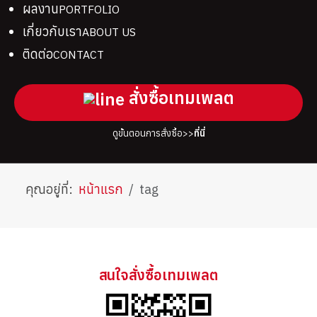
ผลงาน
PORTFOLIO
เกี่ยวกับเรา
ABOUT US
ติดต่อ
CONTACT
สั่งซื้อเทมเพลต
ดูขั้นตอนการสั่งซื้อ>>
ที่นี่
คุณอยู่ที่:
หน้าแรก
tag
สนใจสั่งซื้อเทมเพลต