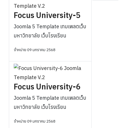
Focus University-5
Joomla 5 Template เทมเพลตเว็บ
มหาวิทยาลัย เว็บโรงเรียน
จำหน่าย 09 มกราคม 2568
Focus University-6
Joomla 5 Template เทมเพลตเว็บ
มหาวิทยาลัย เว็บโรงเรียน
จำหน่าย 09 มกราคม 2568