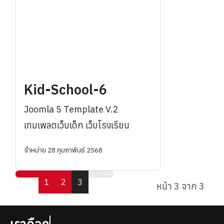
Kid-School-6
Joomla 5 Template V.2
เทมเพลตเว็บเด็ก เว็บโรงเรียน
จำหน่าย 28 กุมภาพันธ์ 2568
1
2
3
หน้า 3 จาก 3
เราคือคนที่ร