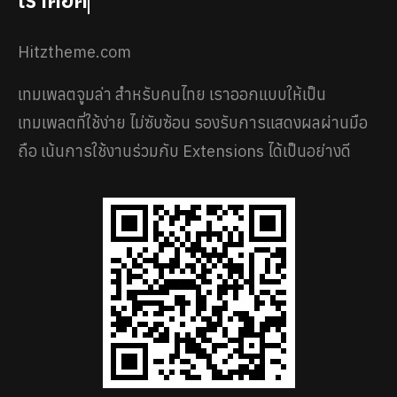
Hitztheme.com
เทมเพลตจูมล่า สำหรับคนไทย เราออกแบบให้เป็น
เทมเพลตที่ใช้ง่าย ไม่ซับซ้อน รองรับการแสดงผลผ่านมือ
ถือ เน้นการใช้งานร่วมกับ Extensions ได้เป็นอย่างดี